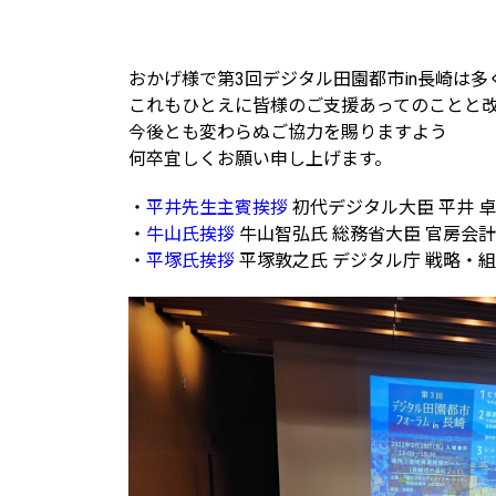
おかげ様で第3回デジタル田園都市in長崎は
これもひとえに皆様のご支援あってのことと
今後とも変わらぬご協力を賜りますよう
何卒宜しくお願い申し上げます。
・
平井先生主賓挨拶
初代デジタル大臣 平井 
・
牛山氏挨拶
牛山智弘氏 総務省大臣 官房会
・
平塚氏挨拶
平塚敦之氏 デジタル庁 戦略・