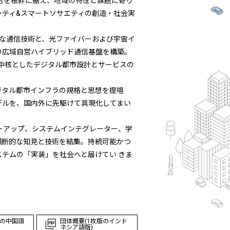
の融合を根幹に据え、地域の特性と課題に寄り
シティ&スマートソサエティの創造・社会実
h等の多様な通信技術と、光ファイバーおよび宇宙イ
の広域自営ハイブリッド通信基盤を構築。
中核としたデジタル都市設計とサービスの
ジタル都市インフラの規格と思想を提唱
デルを、国内外に先駆けて具現化してまい
トアップ、システムインテグレーター、学
横断的な知見と技術を結集。持続可能かつ
テムの「実装」を社会へと届けてい きま
版の中国語
団体概要(1枚版のインド
ネシア語版)