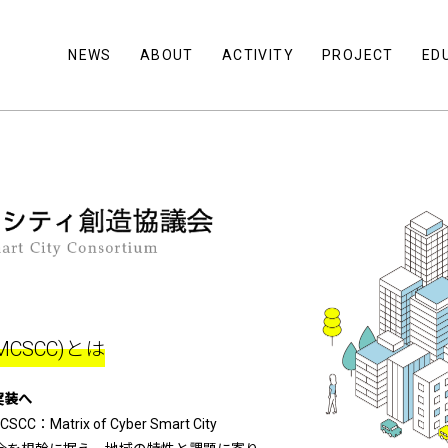
NEWS
ABOUT
ACTIVITY
PROJECT
ED
CSCC)とは
実装へ
ix of Cyber Smart City