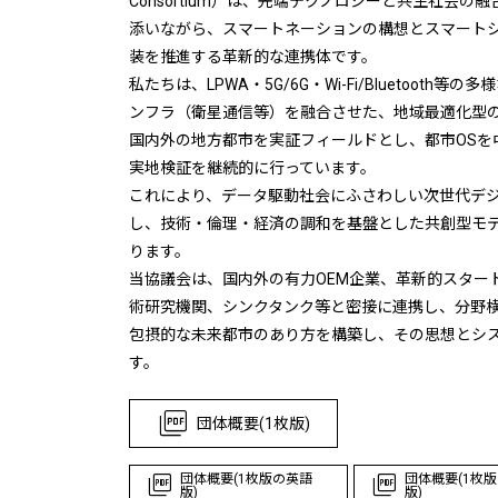
Consortium）は、先端テクノロジーと共生社会
添いながら、スマートネーションの構想とスマート
装を推進する革新的な連携体です。
私たちは、LPWA・5G/6G・Wi-Fi/Bluetoot
ンフラ（衛星通信等）を融合させた、地域最適化型
国内外の地方都市を実証フィールドとし、都市OSを
実地検証を継続的に行っています。
これにより、データ駆動社会にふさわしい次世代デ
し、技術・倫理・経済の調和を基盤とした共創型モ
ります。
当協議会は、国内外の有力OEM企業、革新的スター
術研究機関、シンクタンク等と密接に連携し、分野
包摂的な未来都市のあり方を構築し、その思想とシス
す。
団体概要(1枚版)
団体概要(1枚版の英語
団体概要(1枚
版)
版)