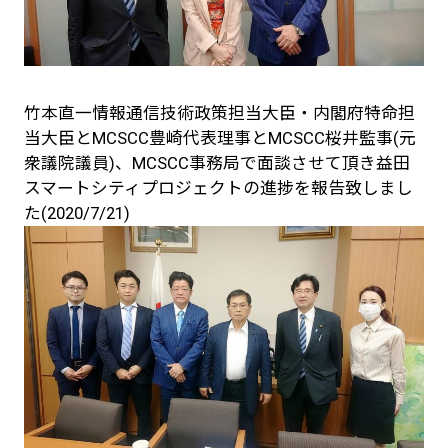
竹本直一情報通信技術政策担当大臣・内閣府特命担
当大臣とMCSCC豊崎代表理事とMCSCC桜井監事(元
衆議院議員)、MCSCC事務局で面談させて頂き益田
スマートシティプロジェクトの進捗を報告致しまし
た(2020/7/21)