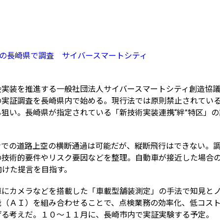
定の長崎県で調査 サイバースマートシティ
会実装を推進する一般社団法人サイバースマートシティ創造協
の実証調査を長崎県内で始める。現行法では原則禁止されてい
狙い。長崎県が指定されている「新技術実装連携“絆”特区」
ンでの道路上空の横断通過は可能だが、縦断飛行はできない。
の技術的要件やリスク要因などを整理。自動車が接近した場合
向けた提言を目指す。
車にカメラなどを搭載した「車載型舗装測定」の手法で知見と
能（ＡＩ）を組み合わせることで、点検業務の効率化、低コス
げる考えだ。１０～１１月に、長崎市内で実証実験する予定。