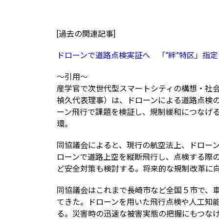
[過去の関連記事]
ドローンで道路点検実証へ 「“絆”特区」指
～引用～
産学官で次世代型スマートシティの構想・社
禎久代表理事）は、ドローンによる道路点検
ーン飛行で課題を検証し、規制緩和につなげる
環。
同協議会によると、現行の航空法上、ドロー
ローンで道路上空を縦断飛行し、点検する際
ど安全対策も検討する。将来的な規制改革に
同協議会はこれまで長崎市など全国５市で、
てきた。ドローンを用いた飛行点検や人工知
る。災害時の迅速な被害実態の把握にもつな