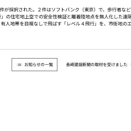
３件が採択された。２件はソフトバンク（東京）で、歩行者な
行」の住宅地上空での安全性検証と離着陸地点を無人化した遠
、有人地帯を目視なしで飛ばす「レベル４飛行」を、市街地の
お知らせの一覧
長崎建設新聞の取材を受けました